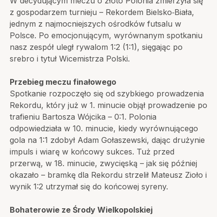
W decydującym meczu o złoto Polonia zmierzyła się
z gospodarzem turnieju – Rekordem Bielsko‑Biała,
jednym z najmocniejszych ośrodków futsalu w
Polsce. Po emocjonującym, wyrównanym spotkaniu
nasz zespół uległ rywalom 1:2 (1:1), sięgając po
srebro i tytuł Wicemistrza Polski.
Przebieg meczu finałowego
Spotkanie rozpoczęło się od szybkiego prowadzenia
Rekordu, który już w 1. minucie objął prowadzenie po
trafieniu Bartosza Wójcika – 0:1. Polonia
odpowiedziała w 10. minucie, kiedy wyrównującego
gola na 1:1 zdobył Adam Gołaszewski, dając drużynie
impuls i wiarę w końcowy sukces. Tuż przed
przerwą, w 18. minucie, zwycięską – jak się później
okazało – bramkę dla Rekordu strzelił Mateusz Zioło i
wynik 1:2 utrzymał się do końcowej syreny.
Bohaterowie ze Środy Wielkopolskiej