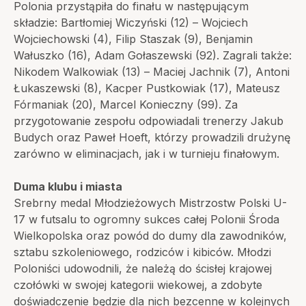
Polonia przystąpiła do finału w następującym
składzie: Bartłomiej Wiczyński (12) – Wojciech
Wojciechowski (4), Filip Staszak (9), Benjamin
Wałuszko (16), Adam Gołaszewski (92). Zagrali także:
Nikodem Walkowiak (13) – Maciej Jachnik (7), Antoni
Łukaszewski (8), Kacper Pustkowiak (17), Mateusz
Fórmaniak (20), Marcel Konieczny (99). Za
przygotowanie zespołu odpowiadali trenerzy Jakub
Budych oraz Paweł Hoeft, którzy prowadzili drużynę
zarówno w eliminacjach, jak i w turnieju finałowym.
Duma klubu i miasta
Srebrny medal Młodzieżowych Mistrzostw Polski U-
17 w futsalu to ogromny sukces całej Polonii Środa
Wielkopolska oraz powód do dumy dla zawodników,
sztabu szkoleniowego, rodziców i kibiców. Młodzi
Poloniści udowodnili, że należą do ścisłej krajowej
czołówki w swojej kategorii wiekowej, a zdobyte
doświadczenie będzie dla nich bezcenne w kolejnych