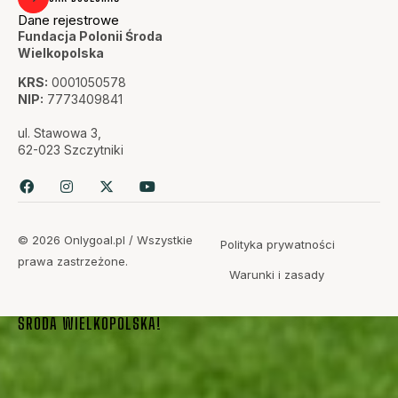
Dane rejestrowe
Fundacja Polonii Środa
Wielkopolska
KRS:
0001050578
NIP:
7773409841
ul. Stawowa 3,
62-023 Szczytniki
© 2026 Onlygoal.pl / Wszystkie
Polityka prywatności
prawa zastrzeżone.
Warunki i zasady
PASJA, DETERMINACJA, ZWYCIĘSTWO – SMS POLONIA
ŚRODA WIELKOPOLSKA!