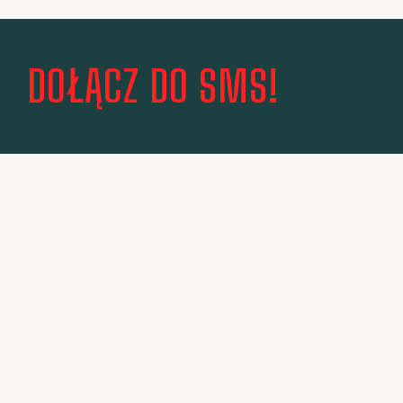
DOŁĄCZ DO SMS!
PASJA, DETERMINACJA, ZWYCIĘSTWO – SMS POLON