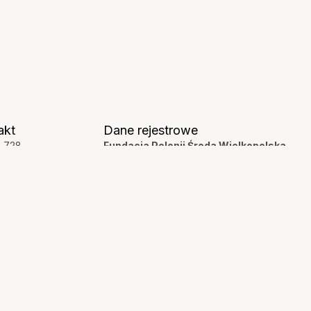
akt
Dane rejestrowe
6 728
Fundacja Polonii Środa Wielkopolska
119
KRS:
0001050578
apolonii.pl
NIP:
7773409841
la 1a,
ul. Stawowa 3,
Wlkp
62-023 Szczytniki
AĆ