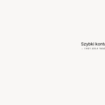
Szybki kont
+ (48) 694 36
+ (48) 695 116 
szkola@fundacj
ul. Księdza Keg
63-000 Środa 
JAK DOJECH