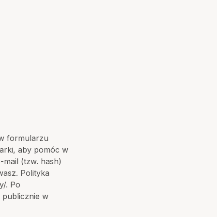
 w formularzu
darki, aby pomóc w
mail (tzw. hash)
asz. Polityka
y/
. Po
 publicznie w