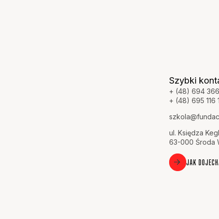
Szybki kont
+ (48) 694 36
+ (48) 695 116 
szkola@fundacj
ul. Księdza Keg
63-000 Środa 
JAK DOJECH
tności
Warunki i zasady