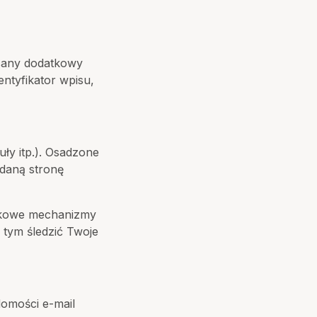
pisany dodatkowy
ntyfikator wpisu,
uły itp.). Osadzone
 daną stronę
atkowe mechanizmy
 tym śledzić Twoje
domości e-mail