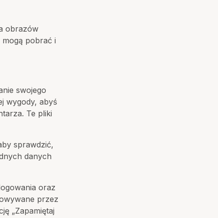
ia obrazów
ę mogą pobrać i
anie swojego
jej wygody, abyś
arza. Te pliki
aby sprawdzić,
żadnych danych
 logowania oraz
chowywane przez
cję „Zapamiętaj