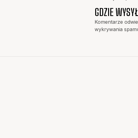
GDZIE WYSY
Komentarze odwie
wykrywania spam
PASJA, DETERMINACJA, ZWYCIĘSTWO – SMS POLON