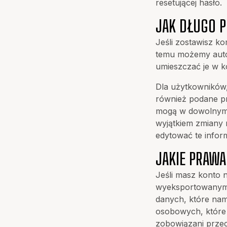
resetującej hasło.
JAK DŁUGO 
Jeśli zostawisz k
temu możemy auto
umieszczać je w ko
Dla użytkowników, 
również podane pr
mogą w dowolnym 
wyjątkiem zmiany 
edytować te infor
JAKIE PRAW
Jeśli masz konto 
wyeksportowanymi
danych, które nam
osobowych, które 
zobowiązani prze