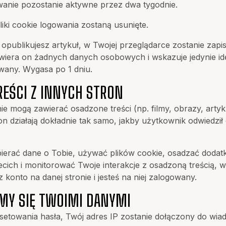
wanie pozostanie aktywne przez dwa tygodnie.
iki cookie logowania zostaną usunięte.
b opublikujesz artykuł, w Twojej przeglądarce zostanie za
zawiera on żadnych danych osobowych i wskazuje jedynie ide
owany. Wygasa po 1 dniu.
REŚCI Z INNYCH STRON
onie mogą zawierać osadzone treści (np. filmy, obrazy, artyk
ron działają dokładnie tak samo, jakby użytkownik odwiedził
bierać dane o Tobie, używać plików cookie, osadzać dod
ecich i monitorować Twoje interakcje z osadzoną treścią, w
sz konto na danej stronie i jesteś na niej zalogowany.
IMY SIĘ TWOIMI DANYMI
esetowania hasła, Twój adres IP zostanie dołączony do wia