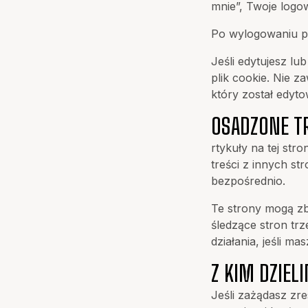
mnie”, Twoje logo
Po wylogowaniu pl
Jeśli edytujesz lu
plik cookie. Nie 
który został edyt
OSADZONE T
rtykuły na tej str
treści z innych st
bezpośrednio.
Te strony mogą z
śledzące stron trz
działania, jeśli ma
Z KIM DZIEL
Jeśli zażądasz zr