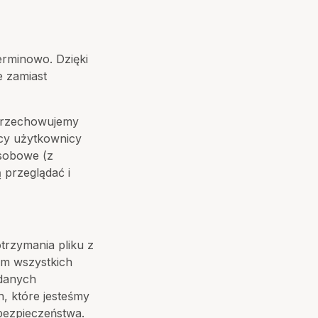
erminowo. Dzięki
 zamiast
, przechowujemy
cy użytkownicy
sobowe (z
 przeglądać i
trzymania pliku z
ym wszystkich
 danych
, które jesteśmy
bezpieczeństwa.