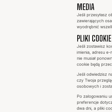
MEDIA
Jeśli przesyłasz 
zawierających osa
wyodrębnić wszelk
PLIKI COOKIE
Jeśli zostawisz k
imienia, adresu e-
nie musiał ponown
cookie będą prze
Jeśli odwiedzisz 
czy Twoja przegląd
osobowych i zosta
Po zalogowaniu us
preferencje dotyc
dwa dni, a pliki c