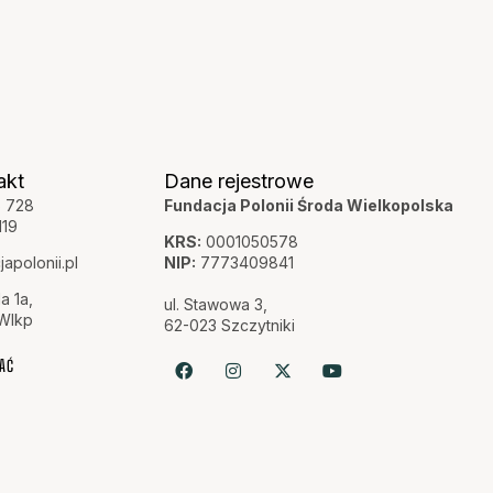
akt
Dane rejestrowe
6 728
Fundacja Polonii Środa Wielkopolska
119
KRS:
0001050578
apolonii.pl
NIP:
7773409841
la 1a,
ul. Stawowa 3,
Wlkp
62-023 Szczytniki
AĆ