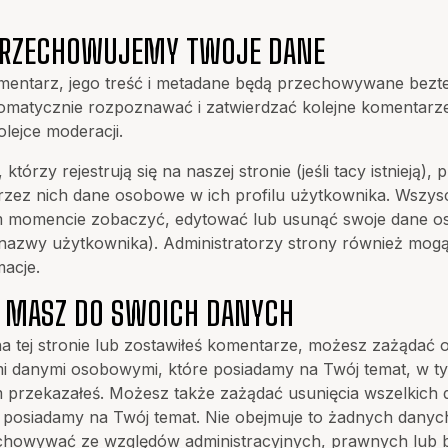
PRZECHOWUJEMY TWOJE DANE
omentarz, jego treść i metadane będą przechowywane bezt
matycznie rozpoznawać i zatwierdzać kolejne komentarze
lejce moderacji.
którzy rejestrują się na naszej stronie (jeśli tacy istnieją)
zez nich dane osobowe w ich profilu użytkownika. Wszys
momencie zobaczyć, edytować lub usunąć swoje dane o
nazwy użytkownika). Administratorzy strony również mogą
macje.
A MASZ DO SWOICH DANYCH
na tej stronie lub zostawiłeś komentarze, możesz zażądać o
 danymi osobowymi, które posiadamy na Twój temat, w t
 przekazałeś. Możesz także zażądać usunięcia wszelkich
posiadamy na Twój temat. Nie obejmuje to żadnych danych
chowywać ze względów administracyjnych, prawnych lub 