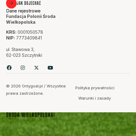
JAK DOJECHAĆ
Dane rejestrowe
Fundacja Polonii Środa
Wielkopolska
KRS:
0001050578
NIP:
7773409841
ul. Stawowa 3,
62-023 Szczytniki
© 2026 Onlygoal.pl / Wszystkie
Polityka prywatności
prawa zastrzeżone.
Warunki i zasady
PASJA, DETERMINACJA, ZWYCIĘSTWO – SMS POLONIA
ŚRODA WIELKOPOLSKA!